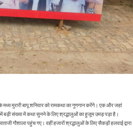
के मध्य मुरारी बापू शनिवार को रामकथा का गुणगान करेंगे। एक और जहां
ं बड़ी संख्या में कथा सुनने के लिए श्रद्धालुओं का हुजूम उमड़ पड़ा है।
ताजी गौशाला पहुंच गए। वहीं हजारों श्रद्धालुओं के लिए सैकड़ों हलवाई द्वारा