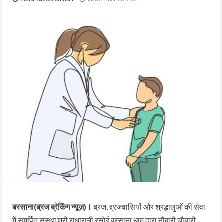
बरसाना(ब्रज ब्रेकिंग न्यूज़)।
ब्रज, ब्रजवासियों औऱ श्रद्धालुओं की सेवा
में समर्पित संस्था श्री राधारानी रसोई बरसाना धाम द्वारा नौबारी चौबारी