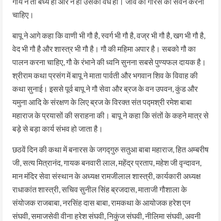
गाय न तो बध्य हो और न ही उसका वध हो। जीव को गौरस का सेवन करना
चाहिए।
बापू ने आगे कहा कि वाणी भी गौ है, स्वर्ग भी गौ है, वज्र भी गौ है, खग भी गौ है,
वेद भी गौ है और शास्त्र भी गौ है। गौ की महिमा अपार है। सबको गौ का
पालन करना चाहिए, गौ के रंभाने की ध्वनि सुनना सबसे पुण्यफल दायक है।
श्रीराम कथा प्रसंग में बापू ने माता पार्वती और भगवान शिव के विवाह की
कथा सुनाई। इससे पूर्व बापू ने गौ सेवा और ब्रज के वन उपवन, कुंड और
यमुना आदि के संरक्षण के लिए ब्रज के विरक्त संत पद्मश्री रमेश बाबा
महाराज के प्रयासों की सराहना की। बापू ने कहा कि संतों के कहने मात्र से
बड़े से बड़ा कार्य संभव हो जाता है।
छठवें दिन की कथा में बनारस के जगद्गुरु सतुआ बाबा महाराज, हित अम्बरीष
जी, सत्य मित्रानंद, गायक बनवारी लाल, महेंद्र प्रताप, महेश जी वृन्दावन,
मान मंदिर सेवा संस्थान के अध्यक्ष रामजीलाल शास्त्री, कार्यकारी अध्यक्ष
राधाकांत शास्त्री, सचिव सुनील सिंह ब्रजदास, माताजी गौशाला के
संयोजक राजबाबा, नरसिंह दास बाबा, रामकथा के आयोजक हरेश एन
संघवी, समाजसेवी वीना हरेश संघवी, निकुंज संघवी, नीलिमा संघवी, अवनी