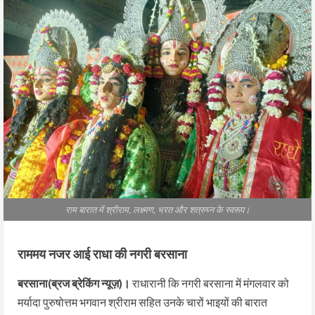
राम बारात में श्रीराम, लक्ष्मण, भरत और शत्रुघ्न के स्वरूप।
राममय नजर आई राधा की नगरी बरसाना
बरसाना(ब्रज ब्रेकिंग न्यूज़)।
राधारानी कि नगरी बरसाना में मंगलवार को
मर्यादा पुरुषोत्तम भगवान श्रीराम सहित उनके चारों भाइयों की बारात